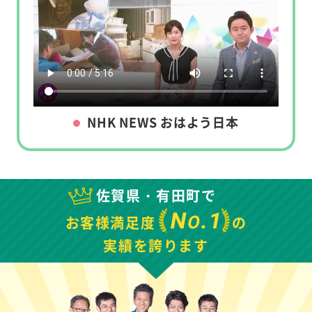
NHK NEWS おはよう日本
佐賀県・有田町で
N
.1
O
お客様満足度
の
実績を誇ります