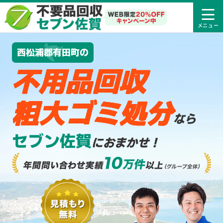
西松浦郡有田町の
不用品回収
粗大ゴミ処分
なら
セブン佐賀
におまかせ！