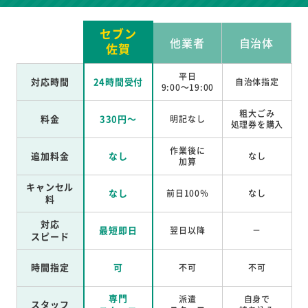
セブン
他業者
自治体
佐賀
平日
対応時間
24時間受付
自治体指定
9:00～19:00
粗大ごみ
料金
330円～
明記なし
処理券を
購入
作業後に
追加料金
なし
なし
加算
キャンセル
なし
前日100％
なし
料
対応
最短即日
翌日以降
－
スピード
時間指定
可
不可
不可
専門
派遣
自身で
スタッフ