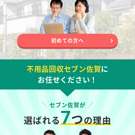
初めての方へ
不用品回収セブン佐賀
に
お任せください！
セブン佐賀が
7
つ
選ばれる
の理由