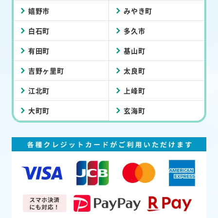
嬉野市
みやき町
白石町
多久市
有田町
基山町
吉野ヶ里町
太良町
江北町
上峰町
大町町
玄海町