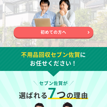
初めての方へ
不用品回収セブン佐賀
に
お任せください！
セブン佐賀が
7
つ
選ばれる
の理由