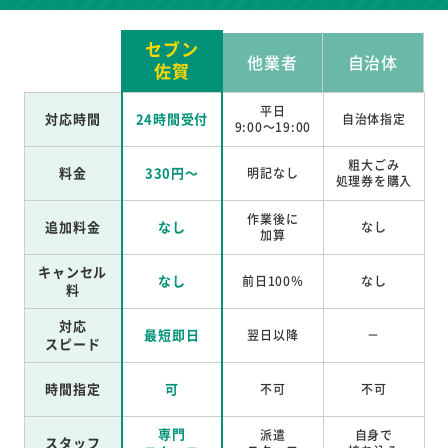
セブン
他業者
自治体
佐賀
平日
対応時間
24時間受付
自治体指定
9:00～19:00
粗大ごみ
料金
330円～
明記なし
処理券を
購入
作業後に
追加料金
なし
なし
加算
キャンセル
なし
前日100％
なし
料
対応
最短即日
翌日以降
－
スピード
時間指定
可
不可
不可
専門
派遣
自身で
スタッフ