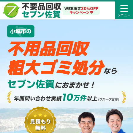
小城市の
不用品回収
粗大ゴミ処分
なら
セブン佐賀
におまかせ！