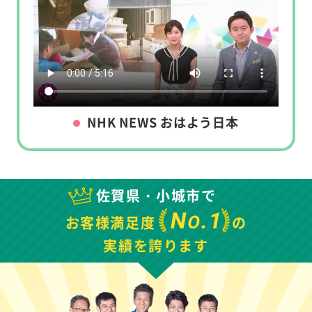
NHK NEWS おはよう日本
佐賀県・小城市で
N
.1
O
お客様満足度
の
実績を誇ります