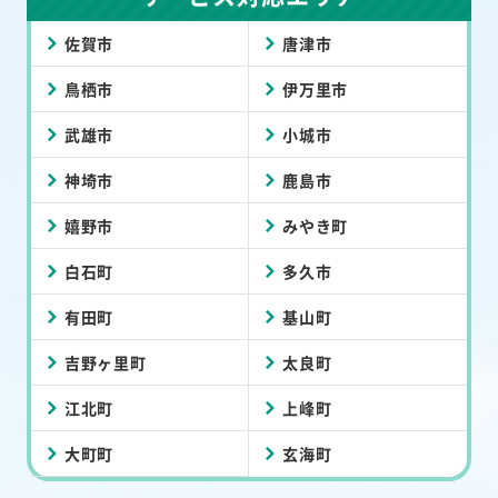
佐賀市
唐津市
鳥栖市
伊万里市
武雄市
小城市
神埼市
鹿島市
嬉野市
みやき町
白石町
多久市
有田町
基山町
吉野ヶ里町
太良町
江北町
上峰町
大町町
玄海町