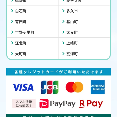
嬉野市
みやき町
白石町
多久市
有田町
基山町
吉野ヶ里町
太良町
江北町
上峰町
大町町
玄海町