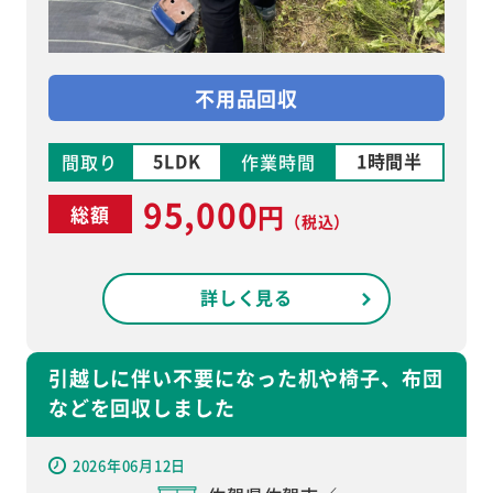
不用品回収
5LDK
1時間半
間取り
作業時間
95,000
円
総額
（税込）
詳しく見る
引越しに伴い不要になった机や椅子、布団
などを回収しました
2026年06月12日