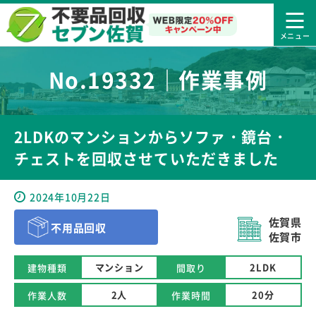
No.19332｜作業事例
2LDKのマンションからソファ・鏡台・
チェストを回収させていただきました
2024年10月22日
佐賀県
不用品回収
佐賀市
マンション
2LDK
建物種類
間取り
2人
20分
作業人数
作業時間