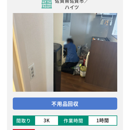
佐賀県佐賀市／
ハイツ
不用品回収
3K
1時間
間取り
作業時間