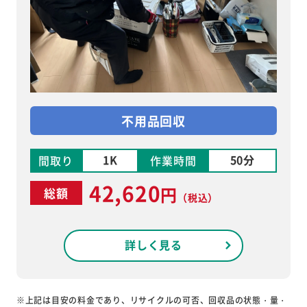
不用品回収
1K
50分
間取り
作業時間
42,620
円
総額
（税込）
詳しく見る
※上記は目安の料金であり、リサイクルの可否、回収品の状態・量・