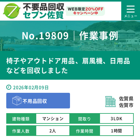
No.19809｜作業事例
椅子やアウトドア用品、扇風機、日用品
などを回収しました
2026年02月09日
佐賀県
不用品回収
佐賀市
マンション
3LDK
建物種類
間取り
2人
1時間
作業人数
作業時間