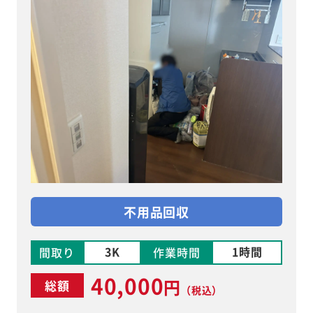
不用品回収
3K
1時間
間取り
作業時間
40,000
円
総額
（税込）