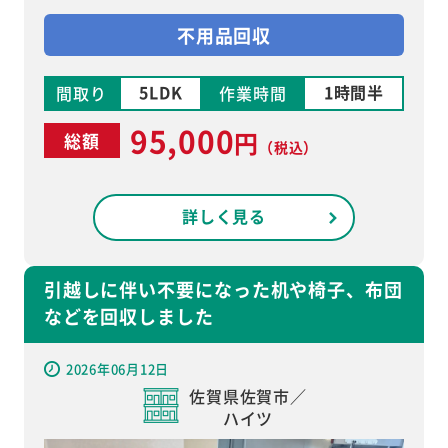
不用品回収
5LDK
1時間半
間取り
作業時間
95,000
円
総額
（税込）
詳しく見る
引越しに伴い不要になった机や椅子、布団
などを回収しました
2026年06月12日
佐賀県佐賀市／
ハイツ